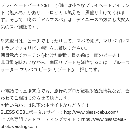
プライベートビーチの向こう側には小さなプライベートアイラン
ド（無人島）があり、トロピカル気分を一層盛り上げてくれま
す。そして、噂の「アムマスパ」は、デイユースの方にも大変人
気のスパ施設です。
挙式翌日は、ビーチでまったりして、スパで寛ぎ、マリバゴレス
トランでフィリピン料理をご賞味ください。
朝目覚めてカーテンを開けた瞬間、目の前は一面のビーチ！
非日常を味わいながら、南国リゾートを満喫するには、ブルーウ
ォーター マリバゴ ビーチ リゾートが一押しです。
お電話でも直接来店でも、旅行のプロが旅程や観光情報など、合
わせてご相談にのらせて頂きます。
お問い合わせは以下の本サイトからどうぞ！
BLESS CEBUポータルサイト：http://www.bless-cebu.com/
セブ島専門フォトウェディングサイト：https://www.blesscebu-
photowedding.com