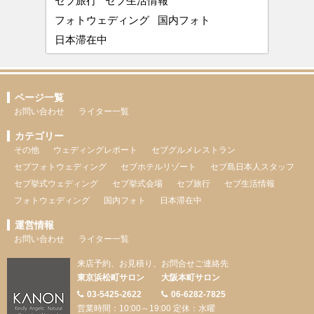
セブ旅行
セブ生活情報
フォトウェディング
国内フォト
日本滞在中
ページ一覧
お問い合わせ
ライター一覧
カテゴリー
その他
ウェディングレポート
セブグルメレストラン
セブフォトウェディング
セブホテルリゾート
セブ島日本人スタッフ
セブ挙式ウェディング
セブ挙式会場
セブ旅行
セブ生活情報
フォトウェディング
国内フォト
日本滞在中
運営情報
お問い合わせ
ライター一覧
来店予約、お見積り、お問合せご連絡先
東京浜松町サロン
大阪本町サロン
03-5425-2622
06-6282-7825
営業時間：10:00～19:00 定休：水曜