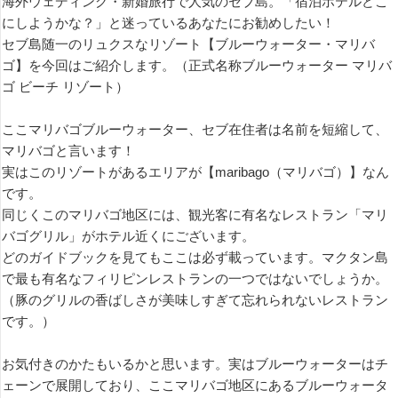
海外ウェディング・新婚旅行で人気のセブ島。「宿泊ホテルどこ
にしようかな？」と迷っているあなたにお勧めしたい！
セブ島随一のリュクスなリゾート【ブルーウォーター・マリバ
ゴ】を今回はご紹介します。（正式名称ブルーウォーター マリバ
ゴ ビーチ リゾート）
ここマリバゴブルーウォーター、セブ在住者は名前を短縮して、
マリバゴと言います！
実はこのリゾートがあるエリアが【maribago（マリバゴ）】なん
です。
同じくこのマリバゴ地区には、観光客に有名なレストラン「マリ
バゴグリル」がホテル近くにございます。
どのガイドブックを見てもここは必ず載っています。マクタン島
で最も有名なフィリピンレストランの一つではないでしょうか。
（豚のグリルの香ばしさが美味しすぎて忘れられないレストラン
です。）
お気付きのかたもいるかと思います。実はブルーウォーターはチ
ェーンで展開しており、ここマリバゴ地区にあるブルーウォータ