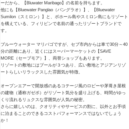
ーだから、【Bluwater Maribago】の名前を持ちます。
他にも【Bluewater Panglao（パングラオ）】、【Bluewater
Sumilon（スミロン）】と、ボホール島やスミロン島にもリゾート
を構えている、フィリピンで名前の通ったリゾートブランドで
す。
ブルーウォーター マリバゴですが、セブ市内からは車で30分～40
分の距離にあり、近くにはスーパーマーケットの【SAVE
MORE（セーブモア）】、両替ショップもあります。
リゾートの敷地にはプールが３つあり、広い敷地とアジアンリゾ
ートらしいリラックスした雰囲気が特徴。
オープンエアーで開放感のあるコテージ風のロビーや茅葺き屋根
の建物（通称ガゼボ）がリゾート気分を盛り上げる、時間がゆっ
くり流れるリュクスな雰囲気が人気の秘密。
さらに嬉しいのは、クオリティやサービスの割に、以外とお手頃
に泊まることのできるコストパフォーマンスではないでしょう
か！