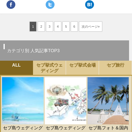
1
2
3
4
5
6
次のページ»
カテゴリ別 人気記事TOP3
ALL
セブ挙式ウェ
セブ挙式会場
セブ旅行
ディング
セブ島ウェディング
セブ島ウェディング
セブ島フォト＆国内