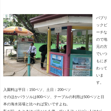
パブリ
ックビ
ーチな
ので地
元の方
でいつ
もにぎ
わって
いま
す。
入園料は平日：
150
ペソ、土日：
200
ペソ
そのほかパラソルは
800
ペソ、テーブルの利用は
500
ペソと日
本の海水浴場と比べれば安いですよね。