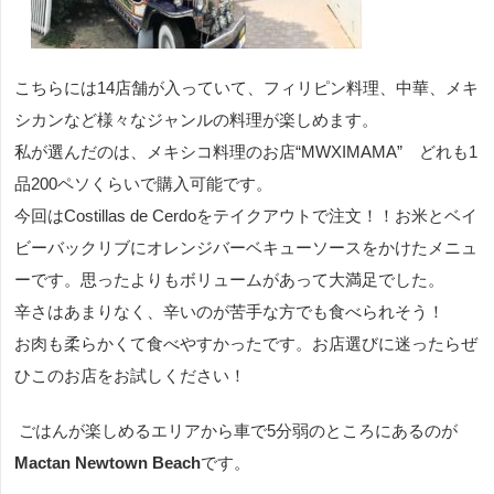
こちらには
14
店舗が入っていて、フィリピン料理、中華、メキ
シカンなど様々なジャンルの料理が楽しめます。
私が選んだのは、メキシコ料理のお店“
MWXIMAMA
” どれも
1
品
200
ペソくらいで購入可能です。
今回は
Costillas de Cerdo
をテイクアウトで注文！！お米とベイ
ビーバックリブにオレンジバーベキューソースをかけたメニュ
ーです。思ったよりもボリュームがあって大満足でした。
辛さはあまりなく、辛いのが苦手な方でも食べられそう！
お肉も柔らかくて食べやすかったです。お店選びに迷ったらぜ
ひこのお店をお試しください！
ごはんが楽しめるエリアから車で
5
分弱のところにあるのが
Mactan Newtown Beach
です。