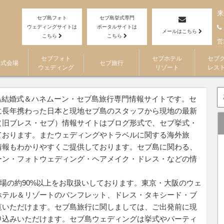
来
セブ島フォト
セブ島挙式専門
ウェディングサイトは
ポータルサイトは
メールはこちら
こちら
こちら
営
セブフォト
セブホテル
セブ
挙式会場
セブ旅行
ウェディング
リゾート
レス
）はセブ島結婚式＆ハネムーン・セブ島旅行専門情報サイトです。セ
に長年携わった日本と現地セブ島のスタッフから現地の最新
（旧ブレス・セブ）情報サイトはブログ形式で、セブ挙式・
ております。またウェディングやトラベルに関する海外旅
情報もわかりやすくご提供しております。セブ島に関わる、
ーン・フォトウェディング・ヘアメイク・ドレス・などの情
グ会場の約90%以上をお取扱いしております。東京・大阪のウェ
ホテル＆リゾートのパンフレット、ドレス・タキシード・ブ
覧いただけます。セブ島旅行に関しましては、ご出発前に現
申込みいただけます。セブ島ウェディングは挙式やパーティ