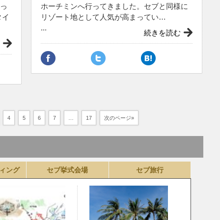
っ
ホーチミンへ行ってきました。セブと同様に
タイ
リゾート地として人気が高まってい…
...
続きを読む
4
5
6
7
…
17
次のページ»
ィング
セブ挙式会場
セブ旅行