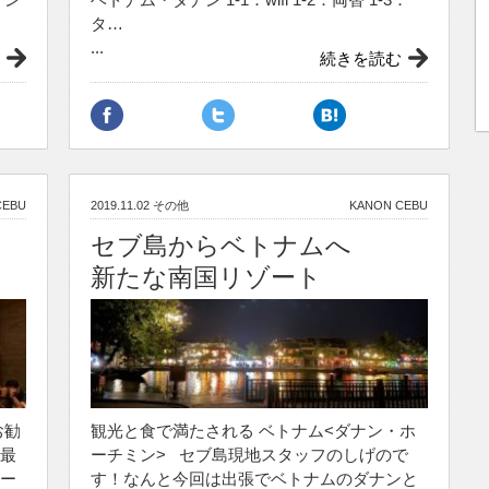
タ…
...
続きを読む
CEBU
2019.11.02
その他
KANON CEBU
セブ島からベトナムへ
新たな南国リゾート
お勧
観光と食で満たされる ベトナム<ダナン・ホ
最
ーチミン> セブ島現地スタッフのしげので
ー
す！なんと今回は出張でベトナムのダナンと