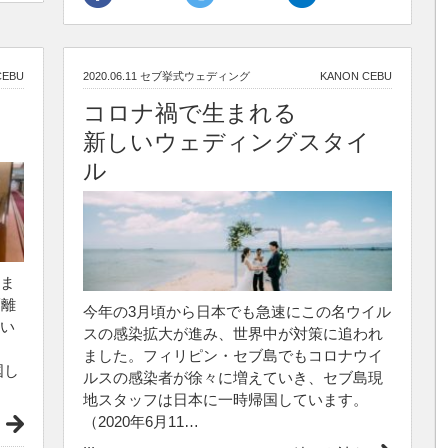
CEBU
2020.06.11
セブ挙式ウェディング
KANON CEBU
コロナ禍で生まれる
新しいウェディングスタイ
ル
ま
隔離
今年の3月頃から日本でも急速にこの名ウイル
い
スの感染拡大が進み、世界中が対策に追われ
ました。フィリピン・セブ島でもコロナウイ
国し
ルスの感染者が徐々に増えていき、セブ島現
地スタッフは日本に一時帰国しています。
（2020年6月11…
...