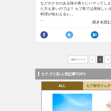
などのクセのある味や香りにハマってしま
た方も多いのでは？ セブ島では美味しい
料理が味わえるレ…
...
続きを読む
«前のページ
1
2
3
カテゴリ別 人気記事TOP3
ALL
セブ挙式ウェデ