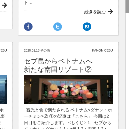
ト…
...
続きを読む
CEBU
2020.01.13
その他
KANON CEBU
セブ島からベトナムへ
新たな南国リゾート②
ホ
観光と食で満たされる ベトナム<ダナン・ホ
記事
ーチミン>② ①の記事は「こちら」 今回は2
ま
日目をご紹介します。 <もくじ> 1、セブから
ナン
ベトナム・ダナン 1-1：wifi 1-2：両替 1-3：