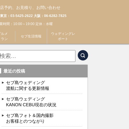
店予約、お見積り、お問い合わせ
東京：03-5425-2622 大阪：06-6282-7825
業時間：10:00～19:00 定休：水曜
グルメ
ウェディングレ
セブ生活情報
トラン
ポート
最近の投稿
セブ島ウェディング
渡航に関する更新情報
セブ島ウェディング
KANON CEBU現在の状況
セブ島フォト＆国内撮影
お客様とのつながり