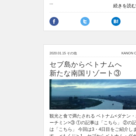
...
続きを読む
2020.01.15
その他
KANON 
セブ島からベトナムへ
新たな南国リゾート③
観光と食で満たされる ベトナム<ダナン・
ーチミン>③ ①の記事は「こちら」 ②の
は「こちら」 今回は3・4日目をご紹介し
す。 <もくじ> 1、セブからベトナム・ダ