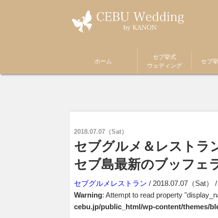
セブ島挙式・セブ島ウェディングKANON CEBU(旧
セブ島最新のブッフェランチ
セブ挙式
ホーム
セブ
ウェディング
2018.07.07（Sat）
セブグルメ＆レストラ
セブ島最新のブッフェ
セブグルメレストラン
/ 2018.07.07（Sat） /
Warning
: Attempt to read property "display_
cebu.jp/public_html/wp-content/themes/bl