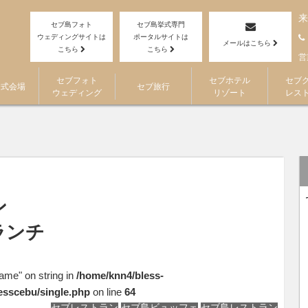
BLESS CEBU)|セブ結婚式・挙式・ウェディング カノン・セブ
>
セブグル
来
セブ島フォト
セブ島挙式専門
ウェディングサイトは
ポータルサイトは
メールはこちら
こちら
こちら
営
セブフォト
セブホテル
セブ
挙式会場
セブ旅行
ウェディング
リゾート
レス
ン
ランチ
name" on string in
/home/knn4/bless-
esscebu/single.php
on line
64
セブレストラン
セブ島ビュッフェ
セブ島レストラン