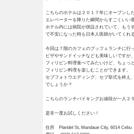
こちらのホテルは２０１７年にオープンし
エレベーターを降りた瞬間からすごくいい
ホテル内には病院が併設されていて、もう
で不安になった時も日本人医師がいてくれ
今回は７階のカフェのブッフェランチに行
ピザやサンドイッチなども美味しいですが
フィリピン料理食べてみたいけど、ちょっ
フィリピン料理を楽しむことができます。
セブフォトウエディング、セブ挙式を終え
でしょうか？
こちらのランチバイキングお値段が一人２
是非一度お試しください！
住所 Plaridel St, Mandaue City, 6014 Cebu