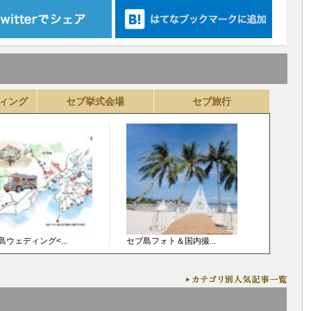
ィング
セブ挙式会場
セブ旅行
島ウェディング<...
セブ島フォト＆国内撮...